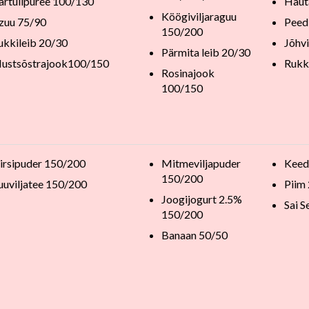
artulipüree 100/130
Haut
Köögiviljaraguu
zuu 75/90
Peed
150/200
ukkileib 20/30
Jõhv
Pärmita leib 20/30
ustsõstrajook100/150
Rukk
Rosinajook
100/150
irsipuder 150/200
Mitmeviljapuder
Keed
150/200
uuviljatee 150/200
Piim
Joogijogurt 2.5%
Sai S
150/200
Banaan 50/50