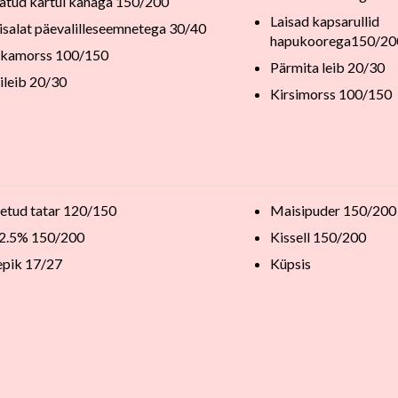
atud kartul kanaga 150/200
Laisad kapsarullid
isalat päevalilleseemnetega 30/40
hapukoorega150/20
ikamorss 100/150
Pärmita leib 20/30
ileib 20/30
Kirsimorss 100/150
etud tatar 120/150
Maisipuder 150/200
 2.5% 150/200
Kissell 150/200
epik 17/27
Küpsis