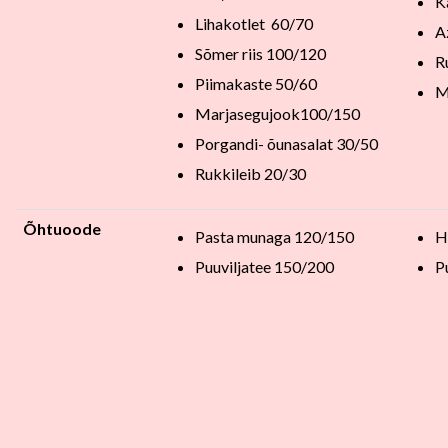
K
Lihakotlet 60/70
A
Sõmer riis 100/120
R
Piimakaste 50/60
M
Marjasegujook100/150
Porgandi- õunasalat 30/50
Rukkileib 20/30
Õhtuoode
Pasta munaga 120/150
H
Puuviljatee 150/200
P