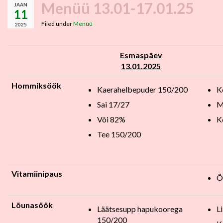
Menüü 13.01-17.01.25
JAAN
11
Filed under
Menüü
2025
Esmaspäev
13.01.2025
Hommiksöök
Kaerahelbepuder 150/200
K
Sai 17/27
M
Või 82%
K
Tee 150/200
Vitamiinipaus
Õ
Lõunasöök
Läätsesupp hapukoorega
L
150/200