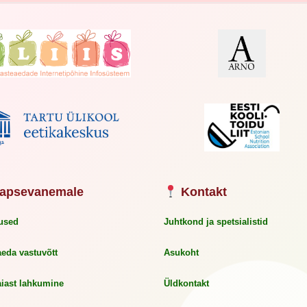
apsevanemale
Kontakt
used
Juhtkond ja spetsialistid
aeda vastuvõtt
Asukoht
aiast lahkumine
Üldkontakt