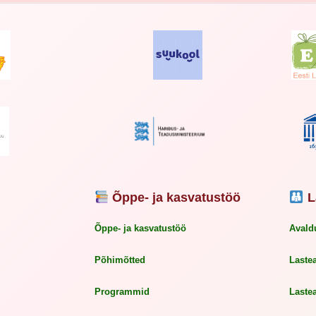
Õppe- ja kasvatustöö
L
Õppe- ja kasvatustöö
Avald
Põhimõtted
Laste
Programmid
Laste