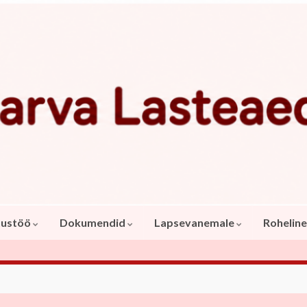
tustöö
Dokumendid
Lapsevanemale
Roheline