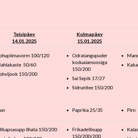
Teisipäev
Kolmapäev
14.01.2025
15
.01.2025
ohupiimavorm 100/120
Odratangupuder
Mann
koduaiamoosiga
ahlakaste 50/60
Kaka
150/200
ohvijook 150/200
Sai Sepik 17/27
Sidrunitee 150/200
un
Paprika 25/35
Pirn
illkapsasupp lihata 150/200
Frikadellisupp
Kala
150/200/200