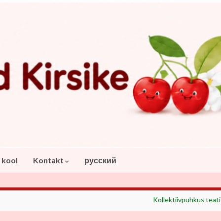
 kool
Kontakt
русский
Kollektiivpuhkus teati